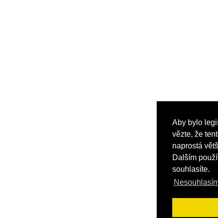
Aby bylo legi
vězte, že ten
naprostá větš
Dalším použí
souhlasíte.
Nesouhlasím,