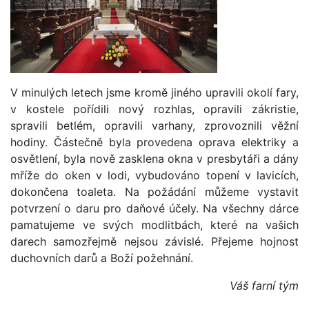
V minulých letech jsme kromě jiného upravili okolí fary,
v kostele pořídili nový rozhlas, opravili zákristie,
spravili betlém, opravili varhany, zprovoznili věžní
hodiny. Částečně byla provedena oprava elektriky a
osvětlení, byla nově zasklena okna v presbytáři a dány
mříže do oken v lodi, vybudováno topení v lavicích,
dokončena toaleta. Na požádání můžeme vystavit
potvrzení o daru pro daňové účely. Na všechny dárce
pamatujeme ve svých modlitbách, které na vašich
darech samozřejmě nejsou závislé. Přejeme hojnost
duchovních darů a Boží požehnání.
Váš farní tým